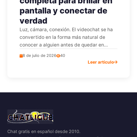
completa para brillar en
pantalla y conectar de
verdad
Luz, cámara, conexión. El videochat se ha
convertido en la forma más natural de
conocer a alguien antes de quedar en
persona. Te contamos qué hace que una
8 de julio de 2026
40
videollamada sea genial y qué errores
Leer artículo
técnicos y sociales la arruinan antes de
empezar.
Chat gratis en español desde 2010.