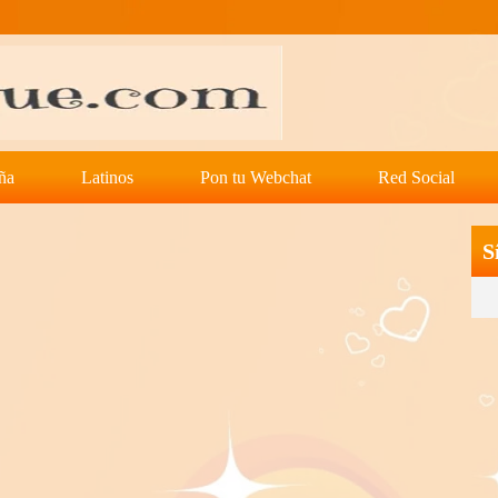
ña
Latinos
Pon tu Webchat
Red Social
S