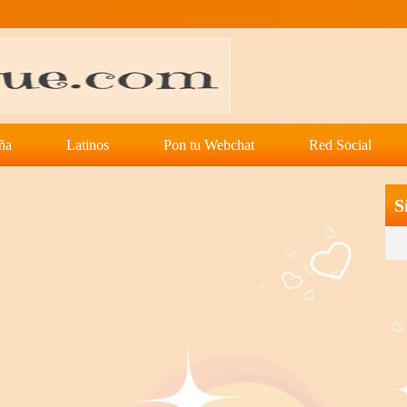
ña
Latinos
Pon tu Webchat
Red Social
S