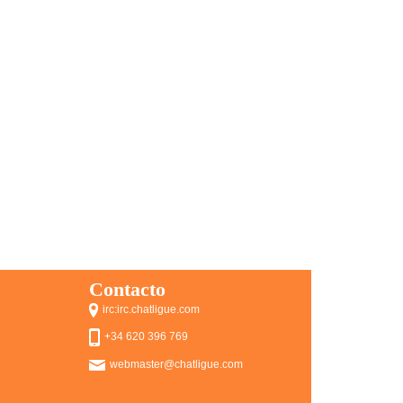
Contacto
irc:irc.chatligue.com
+34 620 396 769
webmaster@chatligue.com