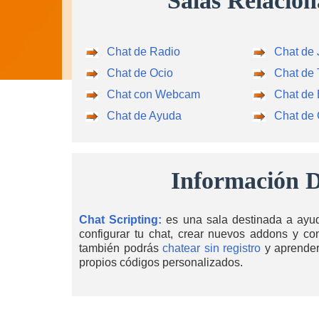
Salas Relacio
Chat de Radio
Chat de
Chat de Ocio
Chat de T
Chat con Webcam
Chat de 
Chat de Ayuda
Chat de 
Información D
Chat Scripting:
es una sala destinada a ayud
configurar tu chat, crear nuevos addons y co
también podrás
chatear sin registro
y aprender 
propios códigos personalizados.