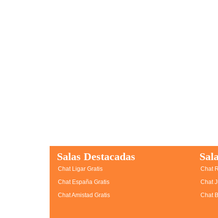
Salas Destacadas
Sala
Chat Ligar Gratis
Chat R
Chat España Gratis
Chat J
Chat Amistad Gratis
Chat B