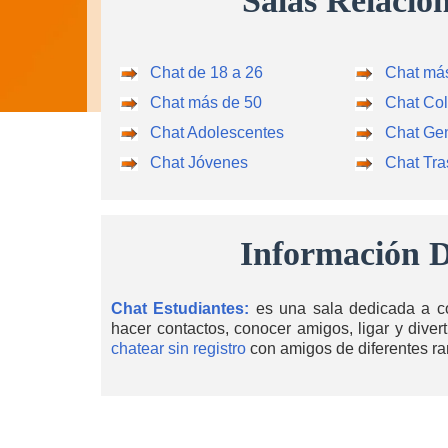
Salas Relacio
Chat de 18 a 26
Chat má
Chat más de 50
Chat Co
Chat Adolescentes
Chat Ge
Chat Jóvenes
Chat Tr
Información D
Chat Estudiantes:
es una sala dedicada a co
hacer contactos, conocer amigos, ligar y diver
chatear sin registro
con amigos de diferentes ra