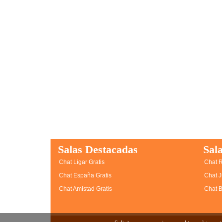
Salas Destacadas
Sala
Chat Ligar Gratis
Chat R
Chat España Gratis
Chat J
Chat Amistad Gratis
Chat B