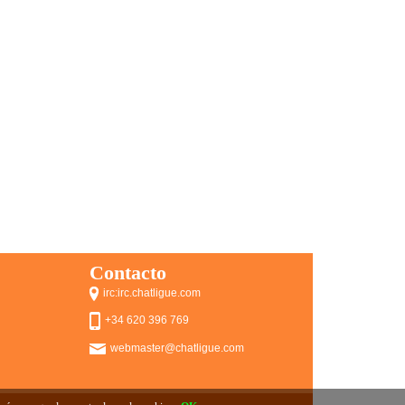
Contacto
irc:irc.chatligue.com
+34 620 396 769
webmaster@chatligue.com