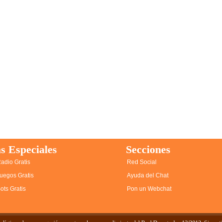
s Especiales
Secciones
adio Gratis
Red Social
uegos Gratis
Ayuda del Chat
ots Gratis
Pon un Webchat