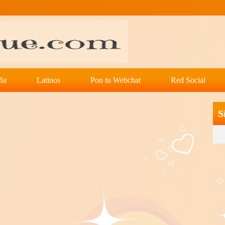
ña
Latinos
Pon tu Webchat
Red Social
S