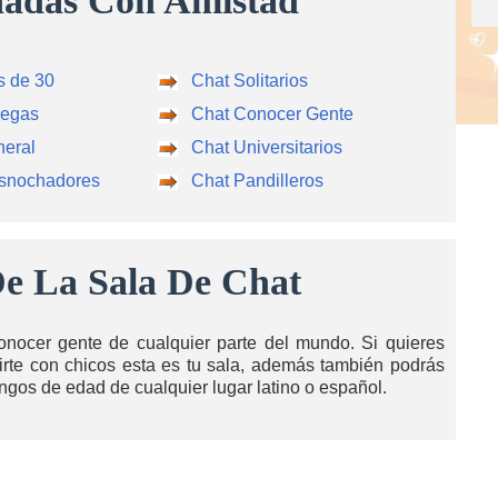
nadas Con Amistad
s de 30
Chat Solitarios
legas
Chat Conocer Gente
neral
Chat Universitarios
asnochadores
Chat Pandilleros
e La Sala De Chat
nocer gente de cualquier parte del mundo. Si quieres
tirte con chicos esta es tu sala, además también podrás
ngos de edad de cualquier lugar latino o español.