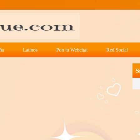
ña
Latinos
Pon tu Webchat
Red Social
S